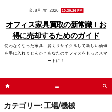
コ
金. 8月 7th, 2026
10:30:27 PM
ン
テ
オフィス家具買取の新常識！お
ン
得に売却するためのガイド
ツ
へ
使わなくなった家具、賢くリサイクルして新しい価値
ス
を手に入れませんか？あなたのオフィスをもっとスマ
キ
ートに！
ッ
プ
カテゴリー:
工場/機械