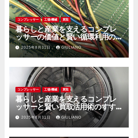
コンプレッサー
工場/機械
買取
暮らしと産業を支えるコンプレ
ッサーの価値と賢い循環利用の
すすめ
2025年8月31日
GIULIANO
コンプレッサー
工場/機械
買取
暮らしと産業を支えるコンプレ
ッサーと賢い買取活用術のすす
め
2025年8月31日
GIULIANO