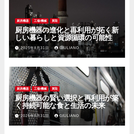
厨房機器
工場/機械
買取
厨房機器の進化と再利用が拓く新
しい暮らしと資源循環の可能性
2025年8月31日
GIULIANO
厨房機器
工場/機械
買取
厨房機器の賢い選択と再利用が築
く持続可能な食と生活の未来
2025年8月31日
GIULIANO